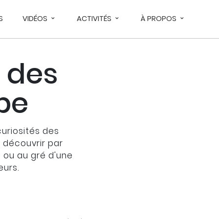
S
VIDÉOS
ACTIVITÉS
À PROPOS
 des
upe
curiosités des
À découvrir par
s ou au gré d'une
eurs.