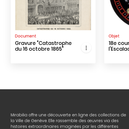
Document
Objet
Gravure "Catastrophe
18e cou
du 16 octobre 1865"
l'Escala
Mirabilia offre une découverte en ligne des collections de
la Ville de Genève. Elle rassemble des œuvres via des
histoires extraordinaires imaginées par les différentes