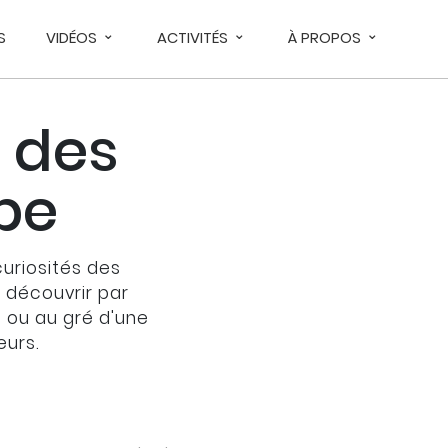
S
VIDÉOS
ACTIVITÉS
À PROPOS
 des
upe
curiosités des
À découvrir par
s ou au gré d'une
eurs.