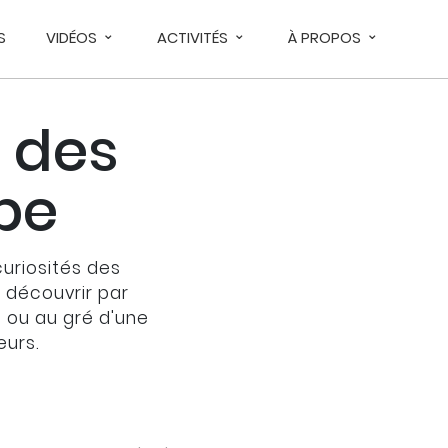
S
VIDÉOS
ACTIVITÉS
À PROPOS
 des
upe
curiosités des
À découvrir par
s ou au gré d'une
eurs.