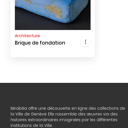
Architecture
Brique de fondation
Mirabilia offre une découverte en ligne des collections de
la Ville de Genève. Elle rassemble des œuvres via des
histoires extraordinaires imaginées par les différentes
institutions de la Ville.