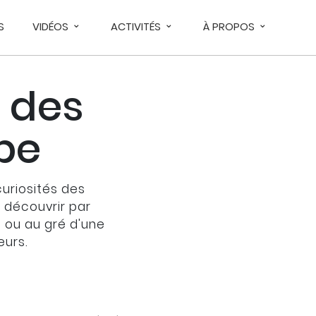
S
VIDÉOS
ACTIVITÉS
À PROPOS
 des
upe
curiosités des
À découvrir par
s ou au gré d'une
eurs.