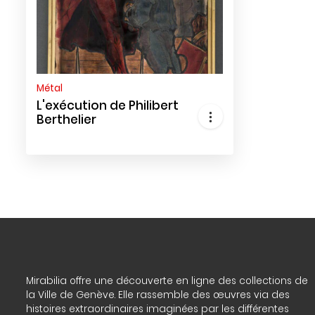
Métal
L'exécution de Philibert
Berthelier
Mirabilia offre une découverte en ligne des collections de
la Ville de Genève. Elle rassemble des œuvres via des
histoires extraordinaires imaginées par les différentes