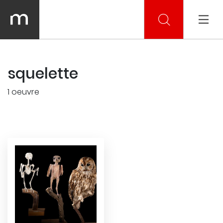
squelette
1 oeuvre