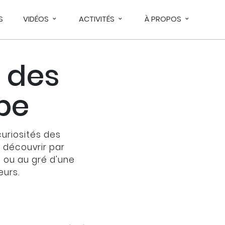
S
VIDÉOS
ACTIVITÉS
À PROPOS
 des
upe
curiosités des
À découvrir par
s ou au gré d'une
eurs.