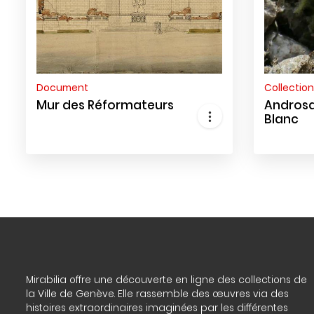
Document
Collection
Mur des Réformateurs
Andros
Blanc
Mirabilia offre une découverte en ligne des collections de
la Ville de Genève. Elle rassemble des œuvres via des
histoires extraordinaires imaginées par les différentes