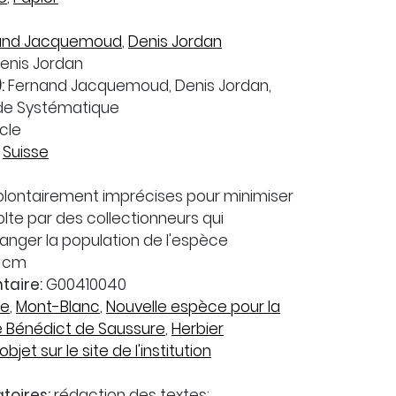
and Jacquemoud
,
Denis Jordan
enis Jordan
:
Fernand Jacquemoud, Denis Jordan,
 de Systématique
cle
,
Suisse
lontairement imprécises pour minimiser
olte par des collectionneurs qui
anger la population de l'espèce
5 cm
taire:
G00410040
te
,
Mont-Blanc
,
Nouvelle espèce pour la
 Bénédict de Saussure
,
Herbier
objet sur le site de l'institution
toires:
rédaction des textes: