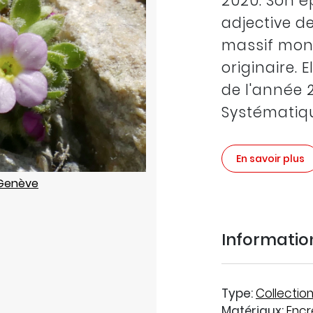
2020. Son ép
adjective d
massif mont
originaire. 
de l'année 
Systématiq
En savoir plus
 Genève
Informati
Type:
Collectio
Matériaux:
Encr