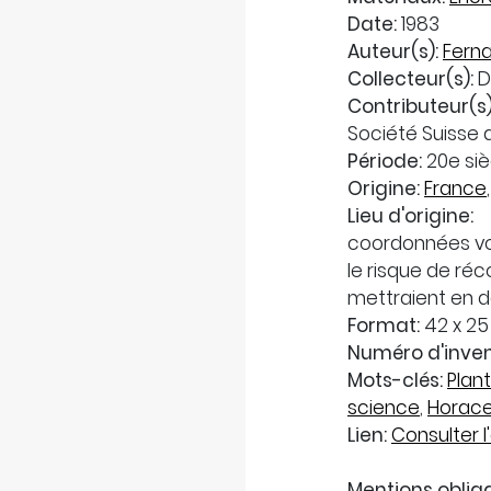
Date:
1983
Auteur(s):
Fern
Collecteur(s):
D
Contributeur(s)
Société Suisse
Période:
20e siè
Origine:
France
Lieu d'origine:
coordonnées vo
le risque de réc
mettraient en d
Format:
42 x 2
Numéro d'inven
Mots-clés:
Plan
science
,
Horace
Lien:
Consulter l'
Mentions obliga