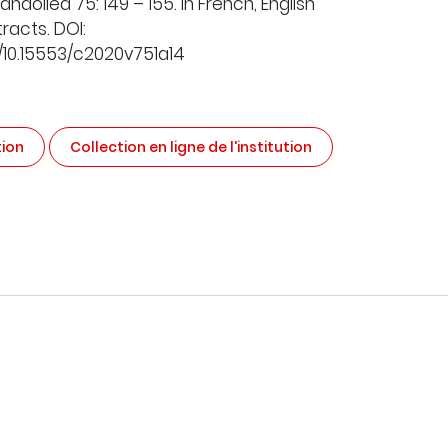
ndollea 75: 149 – 155. In French, English
racts. DOI:
g/10.15553/c2020v751a14
tion
Collection en ligne de l'institution