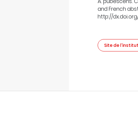
A. pubescens. Ca
and French abst
http://dx.doi.or
Site de l'institu