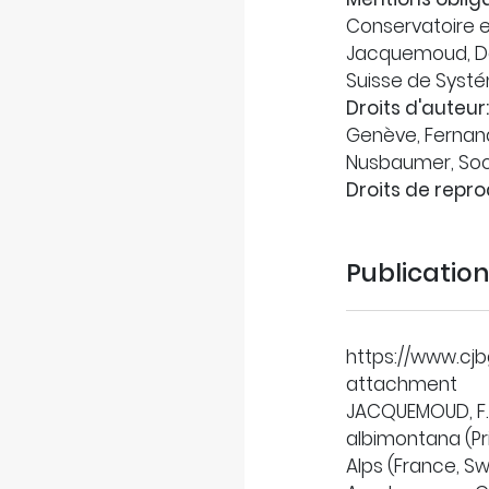
Conservatoire e
Jacquemoud, De
Suisse de Syst
Droits d'auteur:
Genève, Fernan
Nusbaumer, Soc
Droits de repro
Publicatio
https://www.cj
attachment
JACQUEMOUD, F.
albimontana (P
Alps (France, Sw