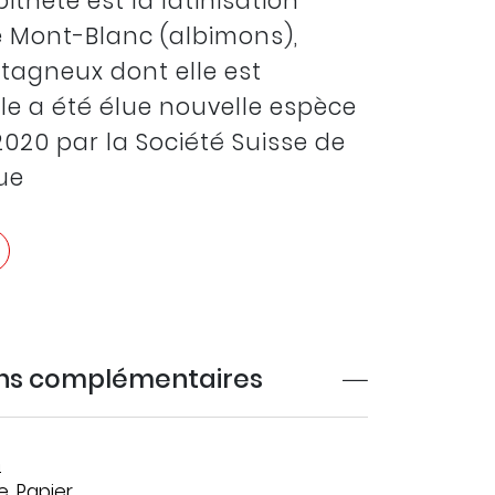
ithète est la latinisation
e Mont-Blanc (albimons),
agneux dont elle est
Elle a été élue nouvelle espèce
2020 par la Société Suisse de
ue
ons complémentaires
n
e
,
Papier