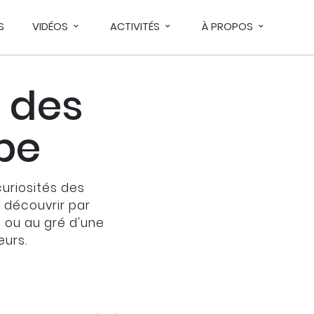
S
VIDÉOS
ACTIVITÉS
À PROPOS
 des
upe
curiosités des
À découvrir par
s ou au gré d'une
eurs.