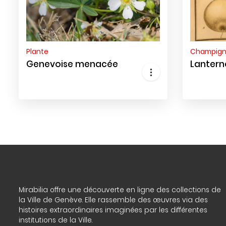
Plante
Champig
Genevoise menacée
Lantern
Mirabilia offre une découverte en ligne des collections de
la Ville de Genève. Elle rassemble des œuvres via des
histoires extraordinaires imaginées par les différentes
institutions de la Ville.