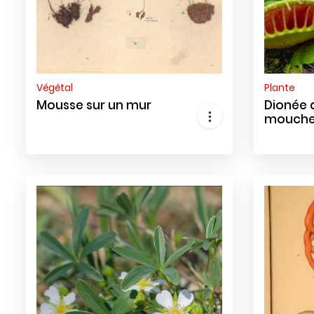
Végétal
Plante
Mousse sur un mur
Dionée 
mouch