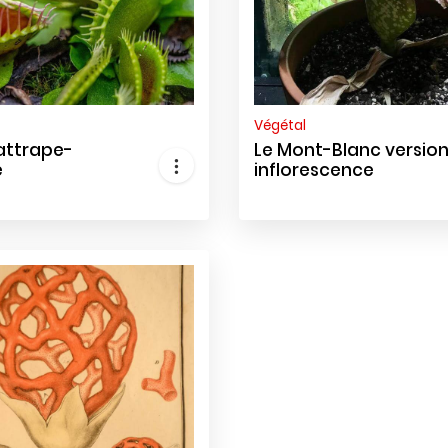
Végétal
attrape-
Le Mont-Blanc versio
e
inflorescence