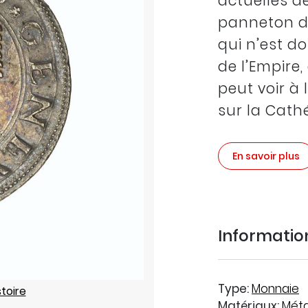
actuelles de
panneton de
qui n’est d
de l’Empire
peut voir à 
sur la Cath
En savoir plus
Informati
Type:
Monnaie
stoire
Matériaux:
Méta