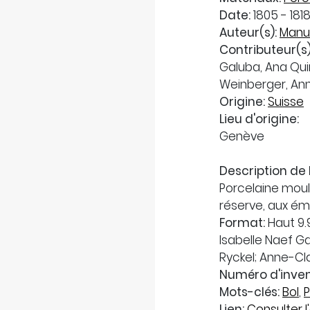
Date:
1805 - 181
Auteur(s):
Manuf
Contributeur(s)
Galuba, Ana Qui
Weinberger, An
Origine:
Suisse
Lieu d'origine:
Genève
Description de 
Porcelaine moulé
réserve, aux ém
Format:
Haut 9.9
Isabelle Naef G
Ryckel; Anne-C
Numéro d'inven
Mots-clés:
Bol
,
P
Lien:
Consulter l'