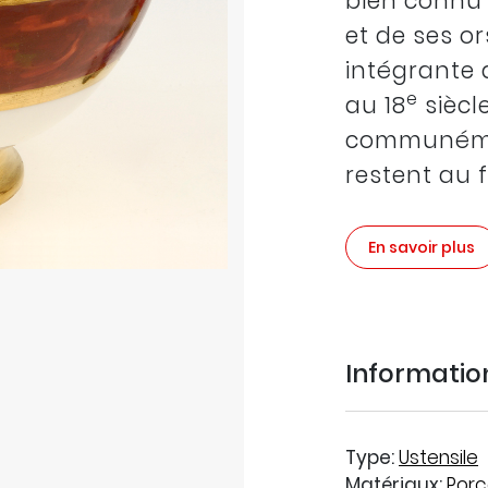
bien connu 
et de ses ors
intégrante 
e
au 18
siècle
communémen
restent au 
En savoir plus
Informati
Type:
Ustensile
Matériaux:
Porc