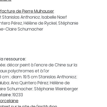
8
acture de Pierre Mulhauser
:
Stanislas Anthonioz, Isabelle Naef
ntero Pérez, Hélène de Ryckel, Stéphanie
ne-Claire Schumacher
la ressource:
e; décor peint à l'encre de Chine sur la
aux polychromes et à l'or
 cm ; diam. 19.5 cm Stanislas Anthonioz;
aluba; Ana Quintero Pérez; Hélène de
laire Schumacher; Stéphanie Weinberger
taire:
19233
orcelaine
objet sur le site de l'institution