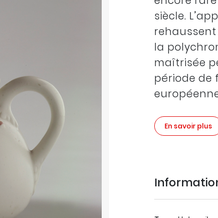
encore rare
siècle. L’ap
rehaussent 
la polychro
maîtrisée p
période de 
européenne
En savoir plus
Informati