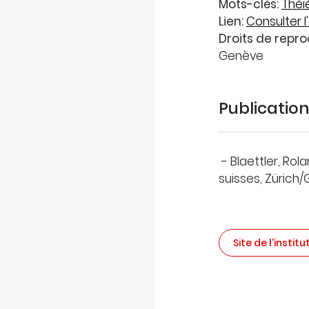
Mots-clés:
Théi
Lien:
Consulter l'
Droits de repro
Genève
Publicatio
- Blaettler, Ro
suisses, Zürich/G
Site de l'institu