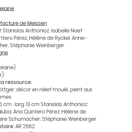
elaine
facture de Meissen
:
Stanislas Anthonioz, Isabelle Naef
ntero Pérez, Hélène de Ryckel, Anne-
her, Stéphanie Weinberger
gne
elaine)
r)
la ressource:
ttger; décor en relief moulé, peint aux
omes
.5 cm ; larg. 13 cm Stanislas Anthonioz;
aluba; Ana Quintero Pérez; Hélène de
laire Schumacher; Stéphanie Weinberger
taire:
AR 2562