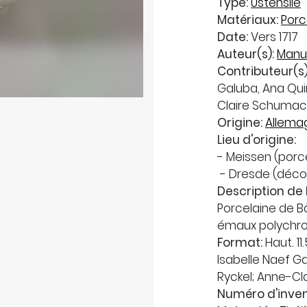
Type:
Ustensile
Matériaux:
Porc
Date:
Vers 1717
Auteur(s):
Manu
Contributeur(s)
Galuba, Ana Qui
Claire Schumac
Origine:
Allema
Lieu d'origine:
- Meissen (porc
- Dresde (déco
Description de 
Porcelaine de Bö
émaux polychr
Format:
Haut. 11
Isabelle Naef G
Ryckel; Anne-C
Numéro d'inven