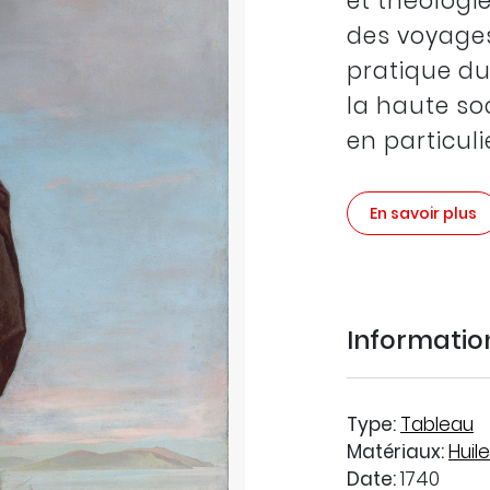
et théologi
des voyages
pratique d
la haute so
en particuli
En savoir plus
Informati
Type:
Tableau
Matériaux:
Huile
Date:
1740