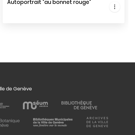
Autoportrait "au bonnet rouge"
ille de Genève