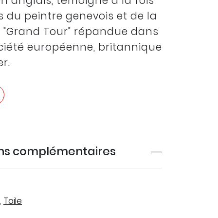
en anglais, témoigne à la fois
 du peintre genevois et de la
u "Grand Tour" répandue dans
ciété européenne, britannique
er.
ons complémentaires
,
Toile