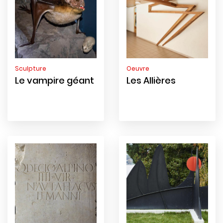
Sculpture
Oeuvre
Le vampire géant
Les Allières